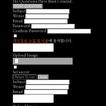
No Questions Have Been Created.
POST QUESTION
Subject
Writer
Email
Password
Confirm Password
개인정보 수집 및 이용
에 동의합니다.
Upload Image
Set secret
Return To List
Save
Subject
Writer
Email