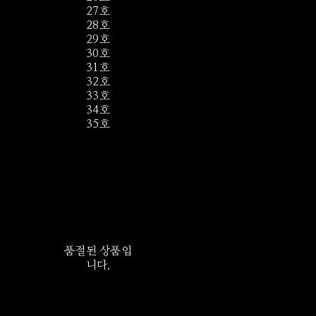
27호
28호
29호
30호
31호
32호
33호
34호
35호
품절된 상품입
니다.