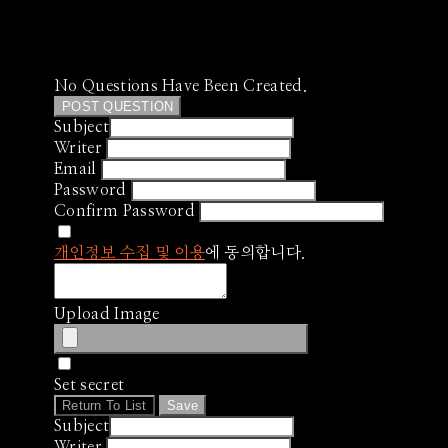
No Questions Have Been Created.
POST QUESTION
Subject
Writer
Email
Password
Confirm Password
개인정보 수집 및 이용
에 동의합니다.
Upload Image
Set secret
Return To List
Save
Subject
Writer