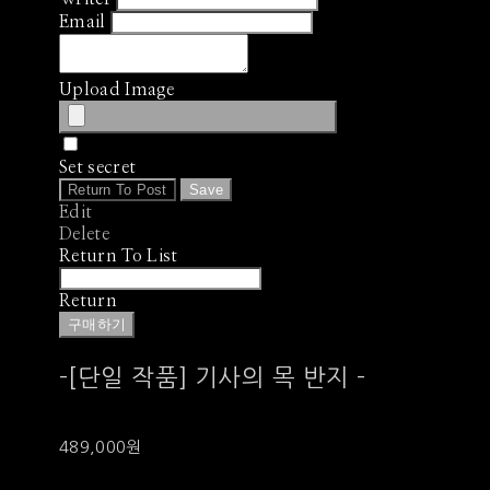
Email
Upload Image
Set secret
Return To Post
Save
Edit
Delete
Return To List
Return
구매하기
-[단일 작품] 기사의 목 반지 -
489,000원