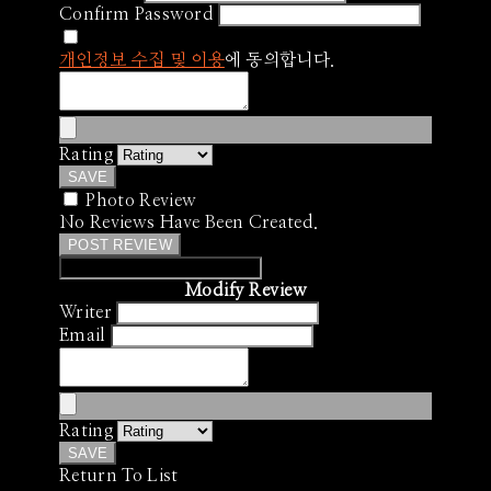
Confirm Password
개인정보 수집 및 이용
에 동의합니다.
Rating
SAVE
Photo Review
No Reviews Have Been Created.
POST REVIEW
Modify Review
Writer
Email
Rating
SAVE
Return To List